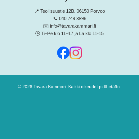
📍 Teollisuustie 12B, 06150 Porvoo
📞 040 749 3896
✉️ info@tavarakammari.fi
🕒 Ti–Pe klo 11–17 ja La klo 11-15
©
2026
Tavara Kammari. Kaikki oikeudet pidätetään.